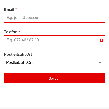
Email
*
Telefon
*
Swit
+41
Postleitzahl/Ort
Postleitzahl/Ort
Senden