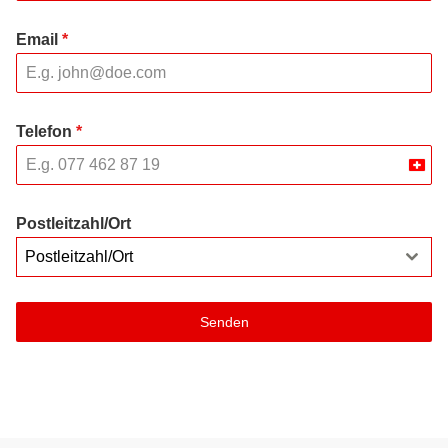
Email
*
Telefon
*
Swit
+41
Postleitzahl/Ort
Postleitzahl/Ort
Senden