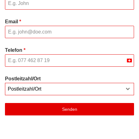
Email
*
Telefon
*
Swit
+41
Postleitzahl/Ort
Postleitzahl/Ort
Senden