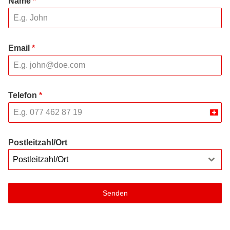
Name
*
Email
*
Telefon
*
Swit
+41
Postleitzahl/Ort
Postleitzahl/Ort
Senden