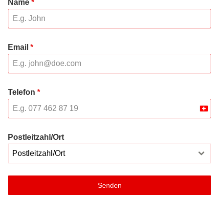
Name
*
Email
*
Telefon
*
Swit
+41
Postleitzahl/Ort
Postleitzahl/Ort
Senden