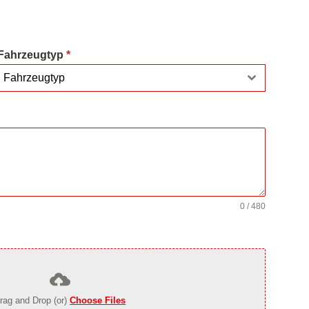
Fahrzeugtyp
*
Fahrzeugtyp
0 / 480
rag and Drop (or)
Choose Files