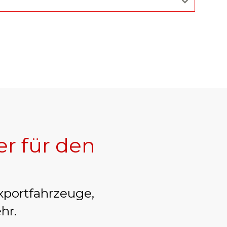
er für den
xportfahrzeuge,
hr.