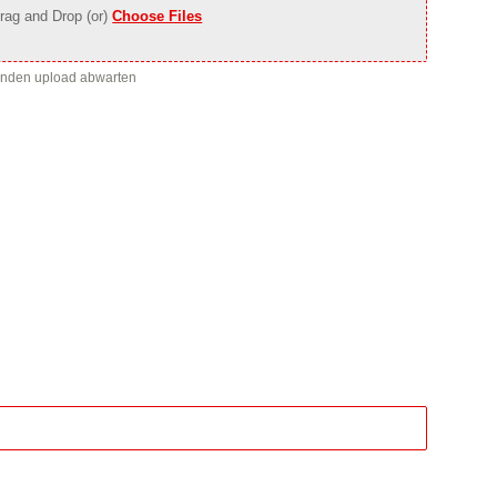
rag and Drop (or)
Choose Files
enden upload abwarten