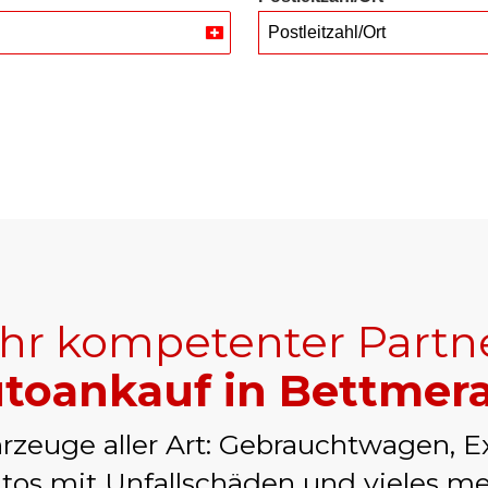
Postleitzahl/Ort
Switzerland
+41
Ihr kompetenter Partn
toankauf in Bettmer
rzeuge aller Art: Gebrauchtwagen, E
tos mit Unfallschäden und vieles me