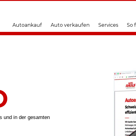
Autoankauf
Auto verkaufen
Services
So 
O
is und in der gesamten