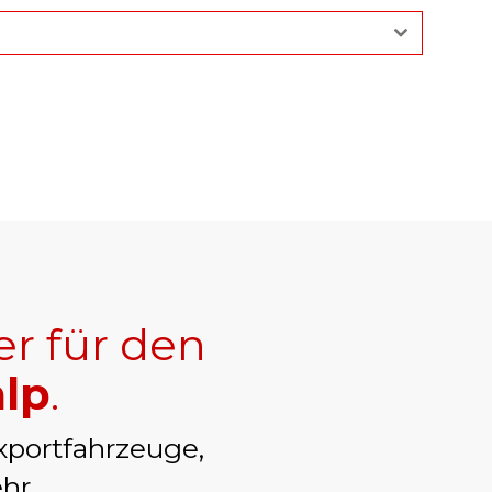
er für den
alp
.
xportfahrzeuge,
hr.