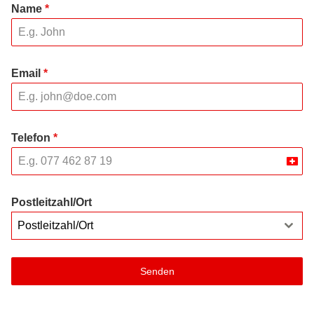
Name
*
Email
*
Telefon
*
Swit
+41
Postleitzahl/Ort
Postleitzahl/Ort
Senden