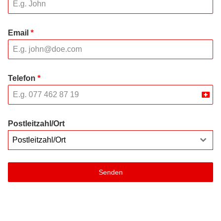
Email
*
Telefon
*
Swit
+41
Postleitzahl/Ort
Postleitzahl/Ort
Senden