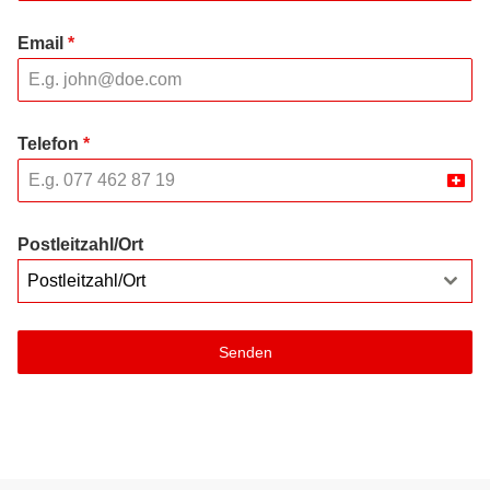
Email
*
Telefon
*
Swit
+41
Postleitzahl/Ort
Postleitzahl/Ort
Senden