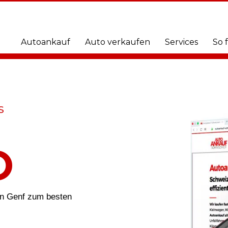
Autoankauf
Auto verkaufen
Services
So 
s
O
on Genf zum besten