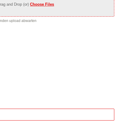
rag and Drop (or)
Choose Files
enden upload abwarten