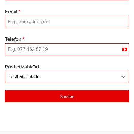
Email
*
Telefon
*
Swit
+41
Postleitzahl/Ort
Postleitzahl/Ort
Senden