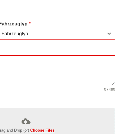
Fahrzeugtyp
*
Fahrzeugtyp
0 / 480
rag and Drop (or)
Choose Files