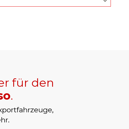
er für den
so
.
xportfahrzeuge,
hr.