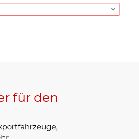
er für den
xportfahrzeuge,
hr.