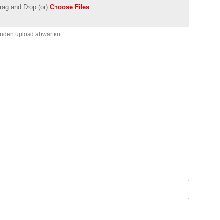
rag and Drop (or)
Choose Files
enden upload abwarten