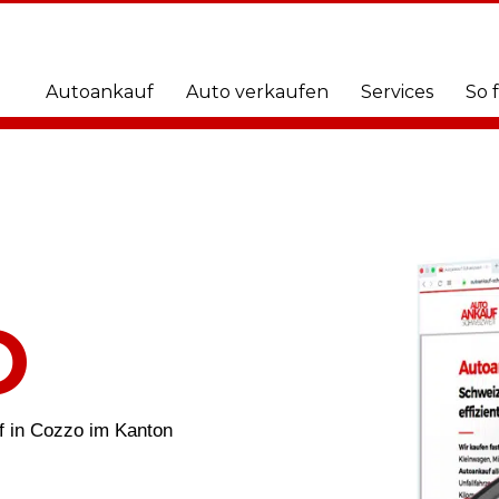
Autoankauf
Auto verkaufen
Services
So 
O
uf in Cozzo im Kanton