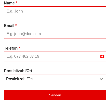
Name
*
Email
*
Telefon
*
Swit
+41
Postleitzahl/Ort
Postleitzahl/Ort
Senden