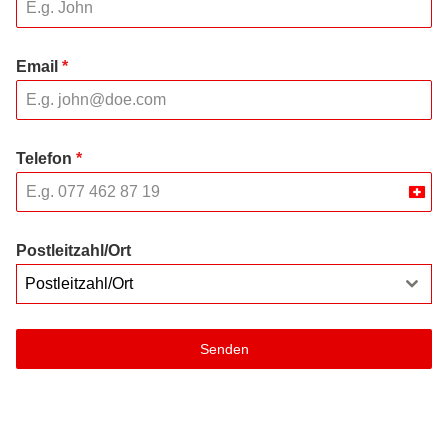
Email
*
Telefon
*
Swit
+41
Postleitzahl/Ort
Postleitzahl/Ort
Senden