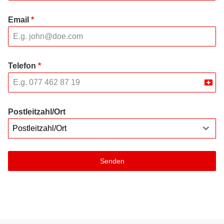
Email
*
Telefon
*
Swit
+41
Postleitzahl/Ort
Postleitzahl/Ort
Senden