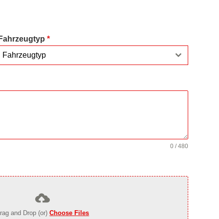
Fahrzeugtyp
*
Fahrzeugtyp
0 / 480
rag and Drop (or)
Choose Files