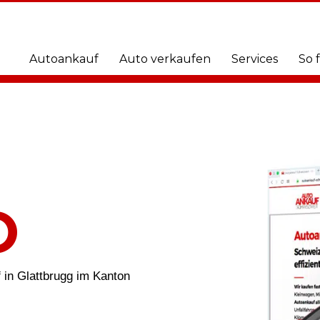
Autoankauf
Auto verkaufen
Services
So 
O
in Glattbrugg im Kanton