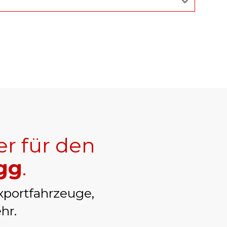
er für den
gg
.
xportfahrzeuge,
hr.