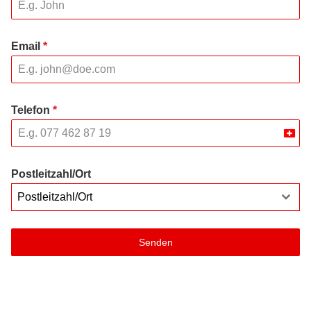
Email
*
Telefon
*
Swit
+41
Postleitzahl/Ort
Postleitzahl/Ort
Senden