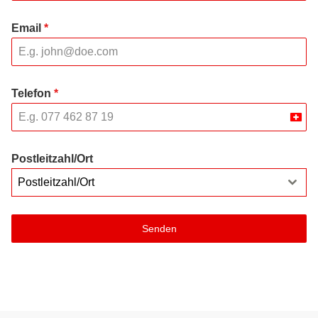
Email
*
Telefon
*
Swit
+41
Postleitzahl/Ort
Postleitzahl/Ort
Senden