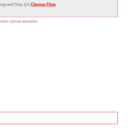
rag and Drop (or)
Choose Files
enden upload abwarten