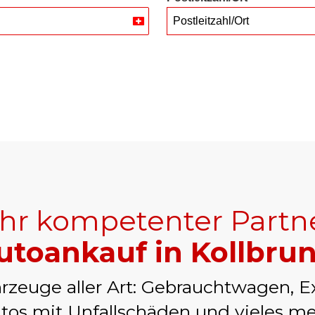
Postleitzahl/Ort
Switzerland
+41
Ihr kompetenter Partn
utoankauf in Kollbru
rzeuge aller Art: Gebrauchtwagen, E
tos mit Unfallschäden und vieles me