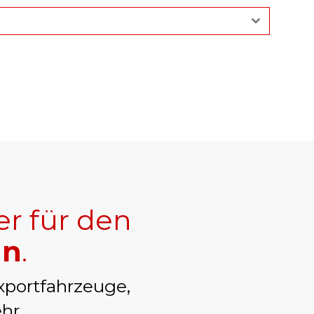
er für den
nn
.
xportfahrzeuge,
hr.