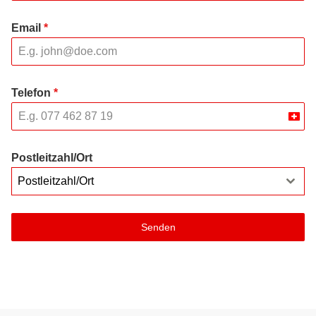
Email
*
Telefon
*
Swit
+41
Postleitzahl/Ort
Postleitzahl/Ort
Senden