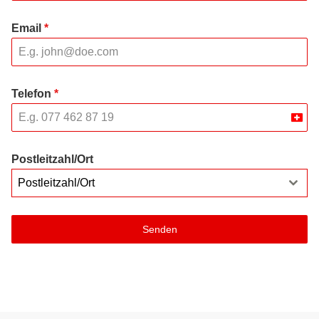
Email
*
Telefon
*
Swit
+41
Postleitzahl/Ort
Postleitzahl/Ort
Senden