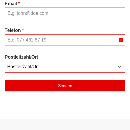
Email
*
Telefon
*
Swit
+41
Postleitzahl/Ort
Postleitzahl/Ort
Senden