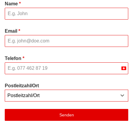
Name
*
Email
*
Telefon
*
Swit
+41
Postleitzahl/Ort
Postleitzahl/Ort
Senden