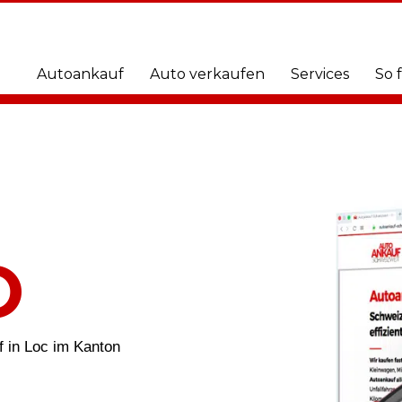
Autoankauf
Auto verkaufen
Services
So 
O
f in Loc im Kanton