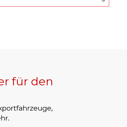
er für den
xportfahrzeuge,
hr.