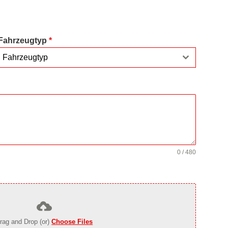
Fahrzeugtyp
*
Fahrzeugtyp
0 / 480
rag and Drop (or)
Choose Files