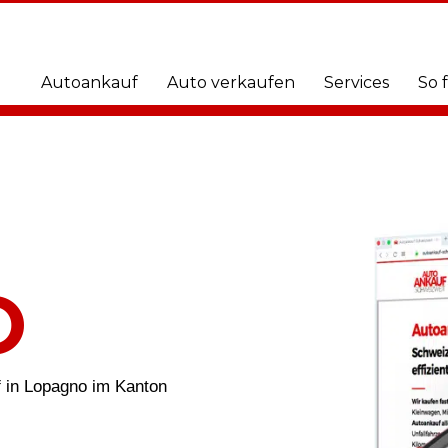
Autoankauf
Auto verkaufen
Services
So 
O
 in Lopagno im Kanton