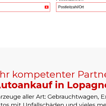
Postleitzahl/Ort
Switzerland
+41
Ihr kompetenter Partn
utoankauf in Lopagn
rzeuge aller Art: Gebrauchtwagen, E
tos mit Unfallschäden und vieles me