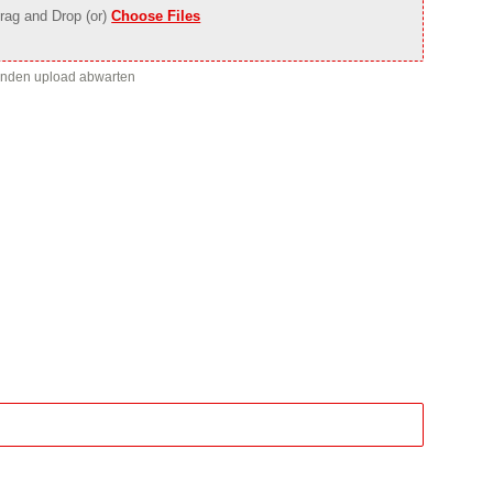
rag and Drop (or)
Choose Files
enden upload abwarten