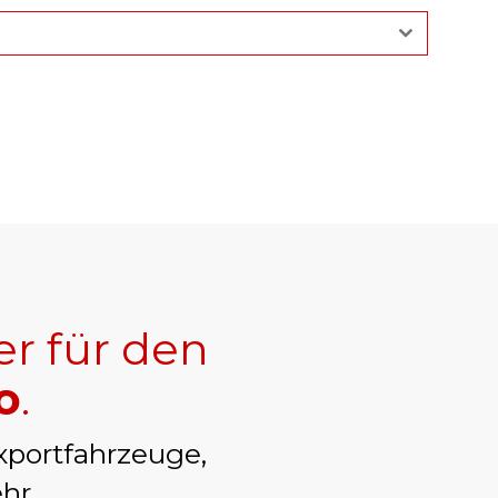
er für den
o
.
xportfahrzeuge,
hr.