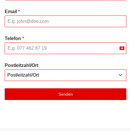
Email
*
Telefon
*
Swit
+41
Postleitzahl/Ort
Postleitzahl/Ort
Senden