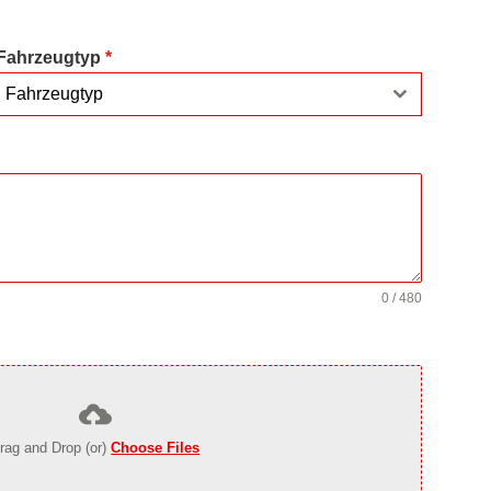
Fahrzeugtyp
*
Fahrzeugtyp
0 / 480
rag and Drop (or)
Choose Files