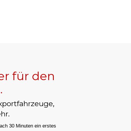
er für den
s
.
xportfahrzeuge,
hr.
nach 30 Minuten ein erstes