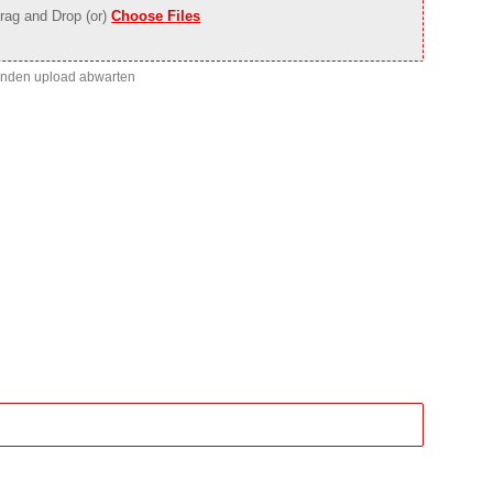
rag and Drop (or)
Choose Files
enden upload abwarten