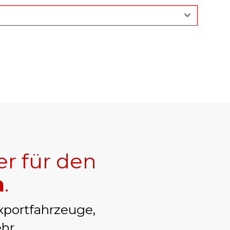
er für den
a
.
xportfahrzeuge,
hr.