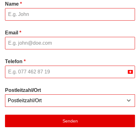
Name
*
Email
*
Telefon
*
Swit
+41
Postleitzahl/Ort
Postleitzahl/Ort
Senden