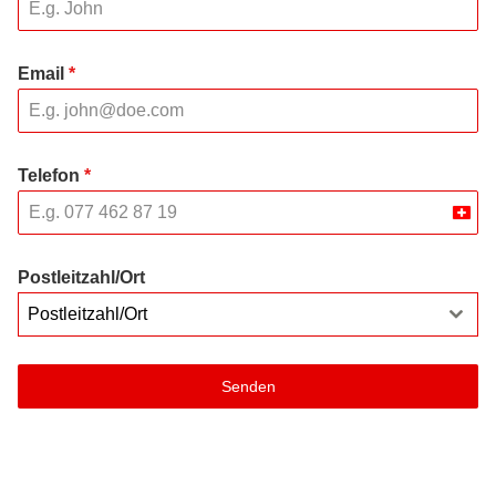
Email
*
Telefon
*
Swit
+41
Postleitzahl/Ort
Postleitzahl/Ort
Senden