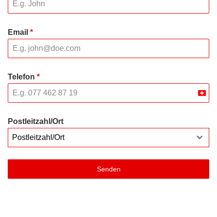
Email
*
Telefon
*
Swit
+41
Postleitzahl/Ort
Postleitzahl/Ort
Senden