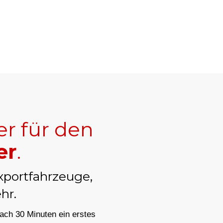
er für den
er
.
xportfahrzeuge,
hr.
nach 30 Minuten ein erstes