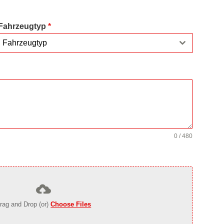
Fahrzeugtyp
*
Fahrzeugtyp
0 / 480
rag and Drop (or)
Choose Files