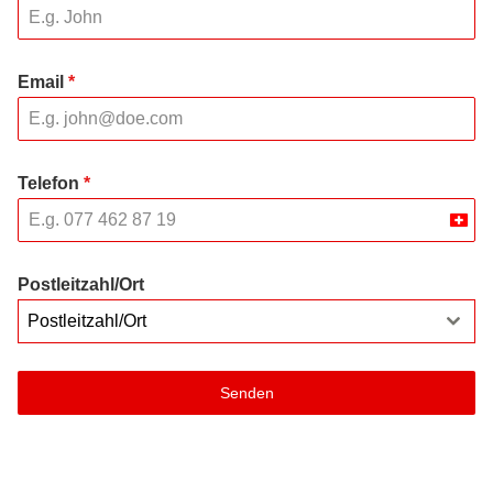
Email
*
Telefon
*
Swit
+41
Postleitzahl/Ort
Postleitzahl/Ort
Senden