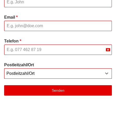
Email
*
Telefon
*
Swit
+41
Postleitzahl/Ort
Postleitzahl/Ort
Senden