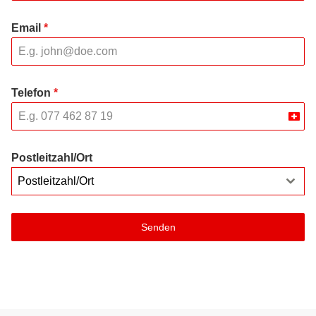
Email
*
Telefon
*
Swit
+41
Postleitzahl/Ort
Postleitzahl/Ort
Senden