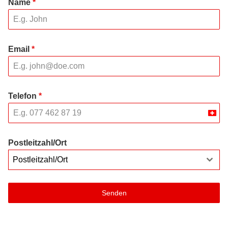
Name
*
Email
*
Telefon
*
Swit
+41
Postleitzahl/Ort
Postleitzahl/Ort
Senden