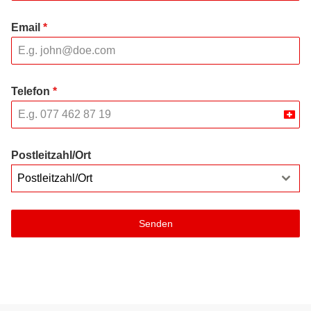
Email
*
Telefon
*
Swit
+41
Postleitzahl/Ort
Postleitzahl/Ort
Senden