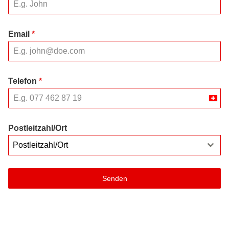
Email
*
Telefon
*
Swit
+41
Postleitzahl/Ort
Postleitzahl/Ort
Senden