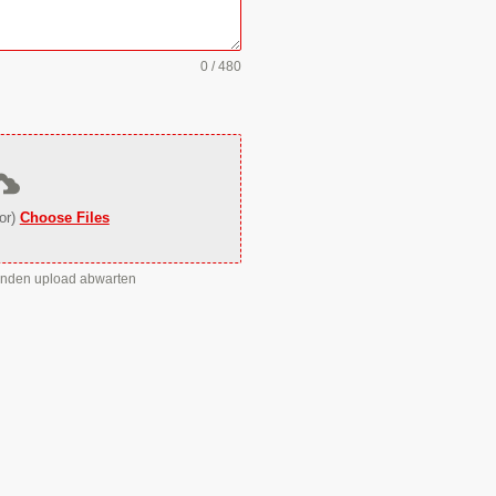
0 / 480
or)
Choose Files
enden upload abwarten