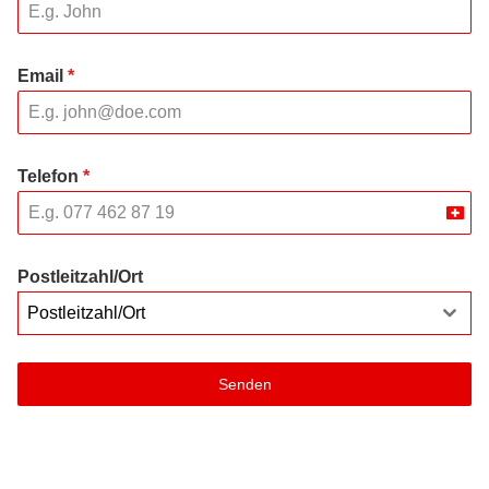
Email
*
Telefon
*
Swit
+41
Postleitzahl/Ort
Postleitzahl/Ort
Senden