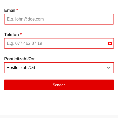
Email
*
Telefon
*
Swit
+41
Postleitzahl/Ort
Postleitzahl/Ort
Senden