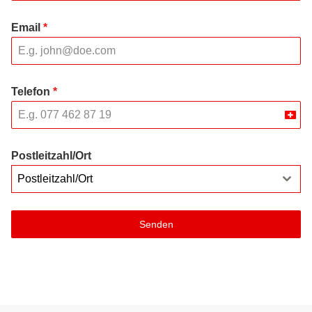
Email
*
Telefon
*
Swit
+41
Postleitzahl/Ort
Postleitzahl/Ort
Senden