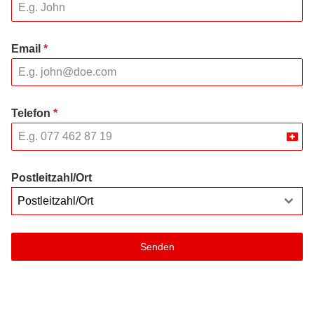
Email
*
Telefon
*
Swit
+41
Postleitzahl/Ort
Postleitzahl/Ort
Senden