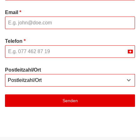
Email
*
Telefon
*
Swit
+41
Postleitzahl/Ort
Postleitzahl/Ort
Senden