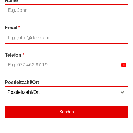
Name
*
Email
*
Telefon
*
Swit
+41
Postleitzahl/Ort
Postleitzahl/Ort
Senden