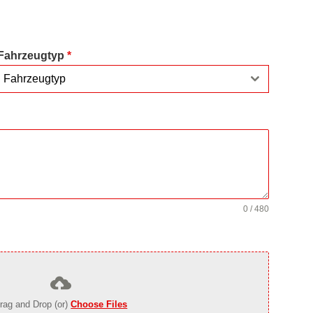
Fahrzeugtyp
*
Fahrzeugtyp
0 / 480
rag and Drop (or)
Choose Files