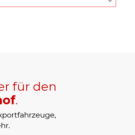
er für den
hof
.
xportfahrzeuge,
hr.