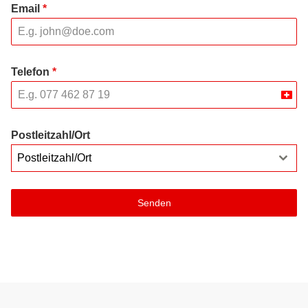
Email
*
Telefon
*
Swit
+41
Postleitzahl/Ort
Postleitzahl/Ort
Senden