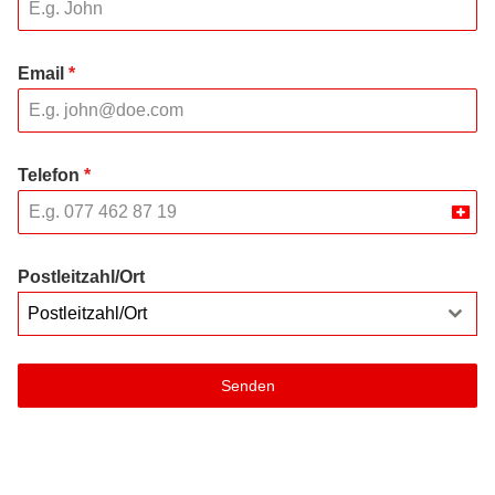
Email
*
Telefon
*
Swit
+41
Postleitzahl/Ort
Postleitzahl/Ort
Senden